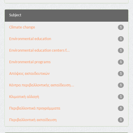
Subject
Climate change
1
Environmental education
1
Environmental education centers f...
1
Environmental programs
1
Απόψεις εκπαιδευτικών
1
Κέντρα περιβαλλοντικής εκπαίδευση...
1
Κλιματική αλλαγή
1
Περιβαλλοντικά προγράμματα
1
Περιβαλλοντική εκπαίδευση
1