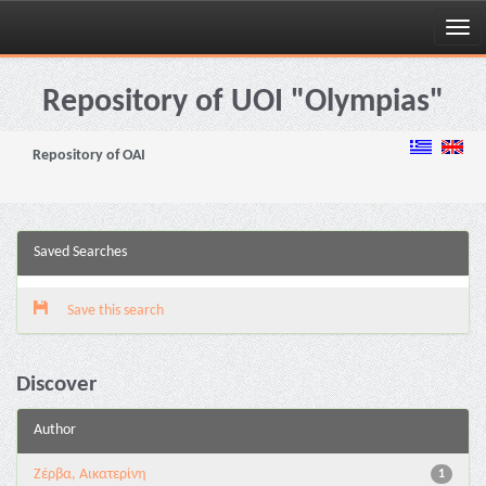
Skip
navigation
Repository of UOI "Olympias"
Repository of OAI
Saved Searches
Save this search
Discover
Author
Ζέρβα, Αικατερίνη
1