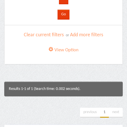
Clear current filters
Add more filters
or
View Option
Results 1-1 of 1 (Search time: 0.002 seconds).
previous
1
next