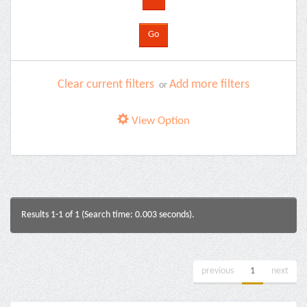
Clear current filters
Add more filters
or
View Option
Results 1-1 of 1 (Search time: 0.003 seconds).
previous
1
next