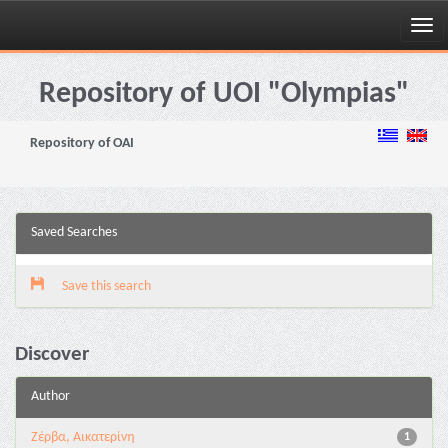
Skip
navigation
Repository of UOI "Olympias"
Repository of OAI
Saved Searches
Save this search
Discover
Author
Ζέρβα, Αικατερίνη
1