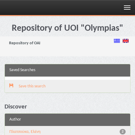
Skip
navigation
Repository of UOI "Olympias"
Repository of OAI
Saved Searches
Save this search
Discover
Author
Πλατσούκα, Ελένη
2