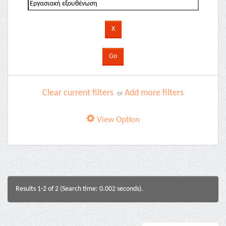
Clear current filters
Add more filters
or
View Option
Results 1-2 of 2 (Search time: 0.002 seconds).