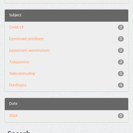
Subject
Covid-19
2
Εργασιακή απόδοση
2
Εργασιακή ικανοποίηση
2
Τηλεργασία
2
Telecommuting
1
Πανδημία
1
Date
2024
2