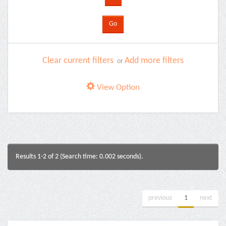
Clear current filters
Add more filters
or
View Option
Results 1-2 of 2 (Search time: 0.002 seconds).
previous
1
next