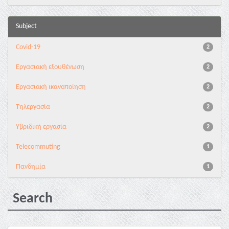
Subject
Covid-19
2
Εργασιακή εξουθένωση
2
Εργασιακή ικανοποίηση
2
Τηλεργασία
2
Υβριδική εργασία
2
Telecommuting
1
Πανδημία
1
Search