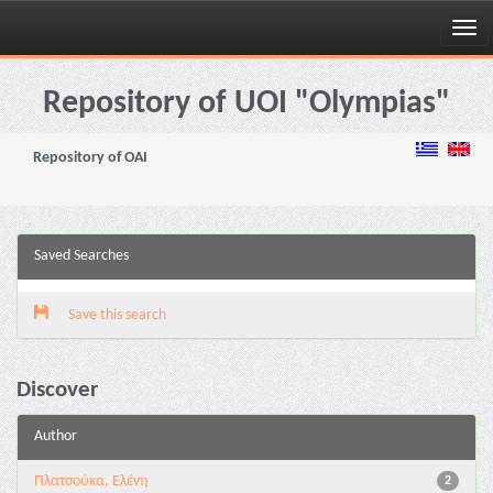
Skip
navigation
Repository of UOI "Olympias"
Repository of OAI
Saved Searches
Save this search
Discover
Author
Πλατσούκα, Ελένη
2