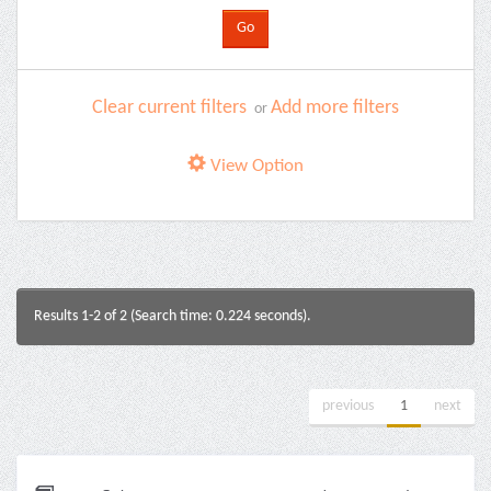
Clear current filters
Add more filters
or
View Option
Results 1-2 of 2 (Search time: 0.224 seconds).
previous
1
next