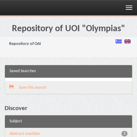
Skip
navigation
Repository of UOI "Olympias"
Repository of OAI
Saved Searches
Save this search
Discover
Subject
Abstract machine
1