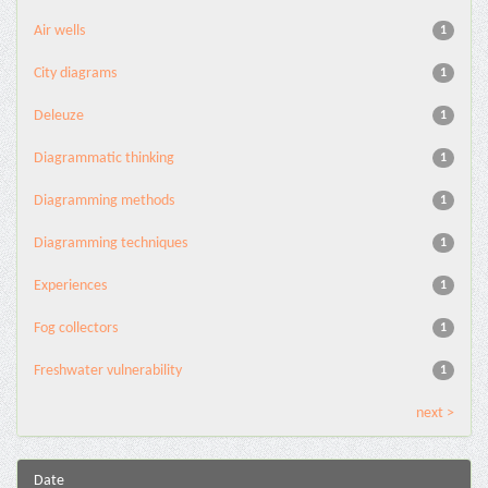
Air wells
1
City diagrams
1
Deleuze
1
Diagrammatic thinking
1
Diagramming methods
1
Diagramming techniques
1
Experiences
1
Fog collectors
1
Freshwater vulnerability
1
next >
Date