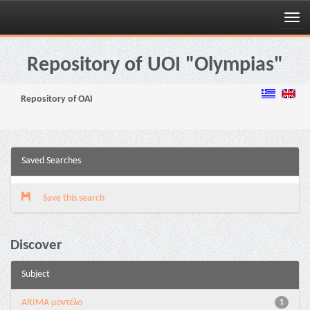
Skip
navigation
Repository of UOI "Olympias"
Repository of OAI
Saved Searches
Save this search
Discover
Subject
ARIMA μοντέλο
1