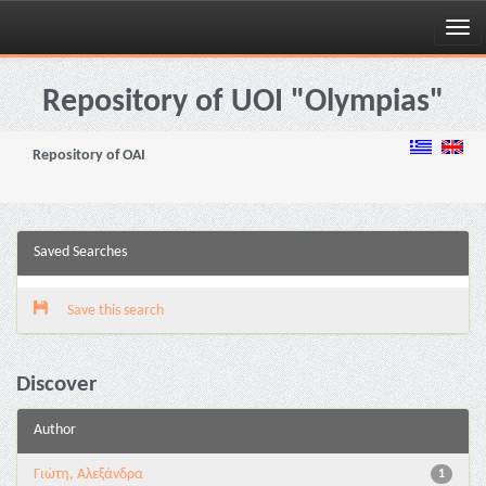
Skip
navigation
Repository of UOI "Olympias"
Repository of OAI
Saved Searches
Save this search
Discover
Author
Γιώτη, Αλεξάνδρα
1