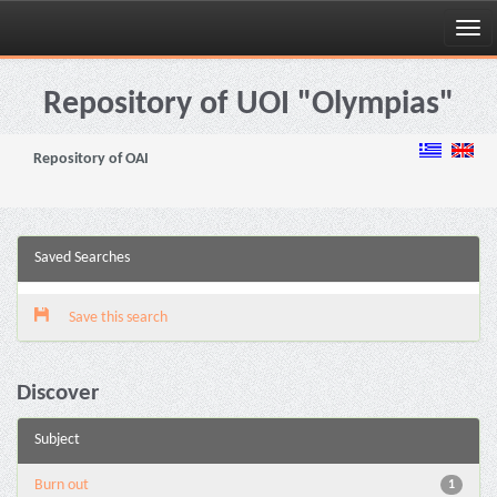
Skip
navigation
Repository of UOI "Olympias"
Repository of OAI
Saved Searches
Save this search
Discover
Subject
Burn out
1