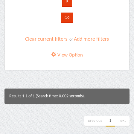
Clear current filters
Add more filters
or
View Option
Results 1-1 of 1 (Search time: 0.002 seconds).
previous
1
next