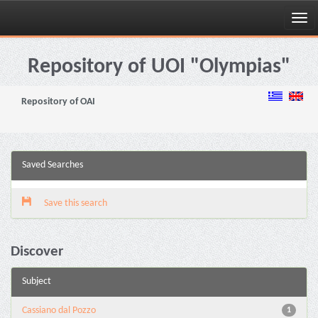
Skip
navigation
Repository of UOI "Olympias"
Repository of OAI
Saved Searches
Save this search
Discover
Subject
Cassiano dal Pozzo
1