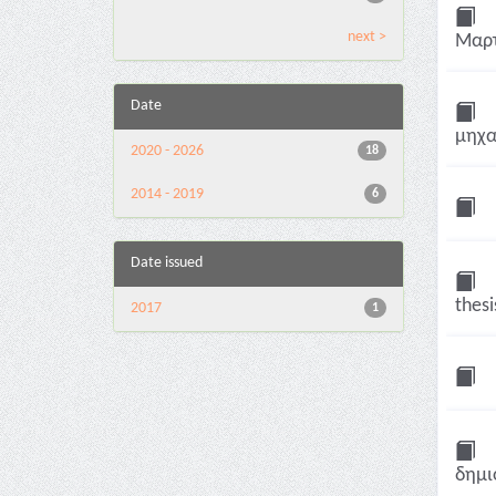
next >
Μαρτ
Date
μηχα
2020 - 2026
18
2014 - 2019
6
Date issued
thesi
2017
1
δημι