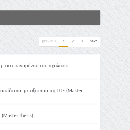
previous
1
2
3
next
ση του φαινομένου του σχολικού
κπαίδευση με αξιοποίηση ΤΠΕ (Master
(Master thesis)