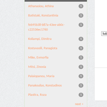
Athanasiou, Athina
1
Batistaki, Konstantinia
1
feb95b38-b87a-43ee-ab0c-
1
c22536ec1760
Koliampi, Dimitra
1
Kostavasili, Panagiota
1
Mike, Evmorfia
1
Mitsi, Zinovia
1
Palaiopanou, Maria
1
Panakoulias, Konstadinos
1
Plastira, Roza
1
next >