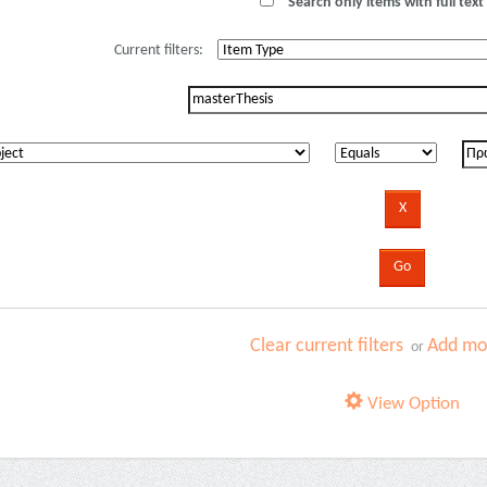
Search only items with full text 
Current filters:
Clear current filters
Add mor
or
View Option