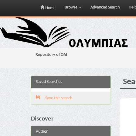
Browse
Advanced Search
Hel
Home
Skip
navigation
Repository of OAI
Sea
Saved Searches
Save this search
Discover
Author