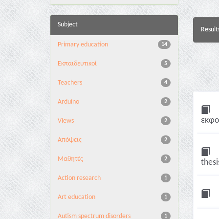
Subject
Result
Primary education
14
Εκπαιδευτικοί
5
Teachers
4
Arduino
2
εκφο
Views
2
Απόψεις
2
Μαθητές
2
thesi
Action research
1
Art education
1
Autism spectrum disorders
1