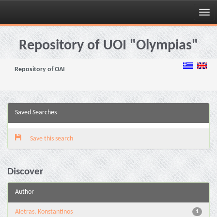
Skip
navigation
Repository of UOI "Olympias"
Repository of OAI
Saved Searches
Save this search
Discover
Author
Aletras, Konstantinos
1