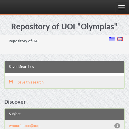
Skip
navigation
Repository of UOI "Olympias"
Repository of OAI
Saved Searches
Save this search
Discover
Subject
Ανοικτή πρόσβαση,
1