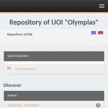
Skip
navigation
Repository of UOI "Olympias"
Repository of OAI
Saved Searches
Save this search
Discover
Author
Αβραμίδου, Αναστασία
1