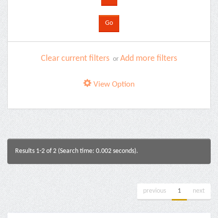
Clear current filters
Add more filters
or
View Option
Results 1-2 of 2 (Search time: 0.002 seconds).
previous
1
next