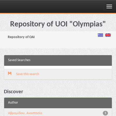
Skip
navigation
Repository of UOI "Olympias"
Repository of OAI
Saved Searches
Save this search
Discover
Author
Αβραμίδου, Αναστασία
1