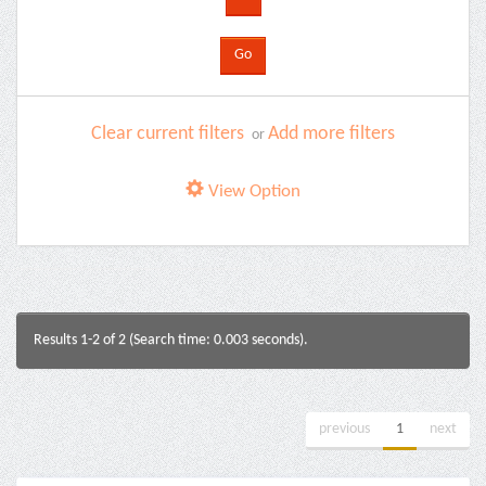
Clear current filters
Add more filters
or
View Option
Results 1-2 of 2 (Search time: 0.003 seconds).
previous
1
next