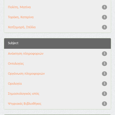
Πολίτη, Ματίνα
1
Τοράκη, Κατερίνα
1
Χατζημαρή, Στέλλα
1
Subject
Ανάκτηση πληροφοριών
1
Οντολογίες
1
Οργάνωση πληροφοριών
1
Ορολογία
1
Σημασιολογικός ιστός
1
Ψηφιακές Βιβλιοθήκες
1