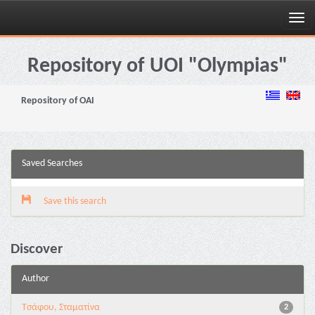
Skip
navigation
Repository of UOI "Olympias"
Repository of OAI
Saved Searches
Save this search
Discover
Author
Τσάφου, Σταματίνα
2