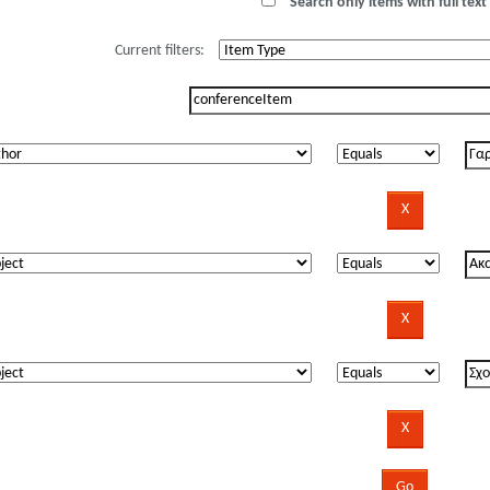
Search only items with full text 
Current filters: