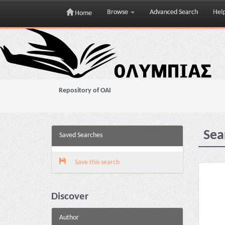
Browse
Advanced Search
Hel
Home
Skip
navigation
Repository of OAI
Sea
Saved Searches
Save this search
Discover
Author