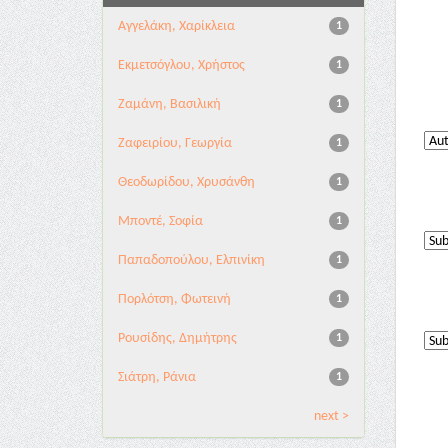
Αγγελάκη, Χαρίκλεια
1
Εκμετσόγλου, Χρήστος
1
Ζαμάνη, Βασιλική
1
Ζαφειρίου, Γεωργία
1
Θεοδωρίδου, Χρυσάνθη
1
Μποντέ, Σοφία
1
Παπαδοπούλου, Ελπινίκη
1
Πορλότση, Φωτεινή
1
Ρουσίδης, Δημήτρης
1
Σιάτρη, Ράνια
1
next >