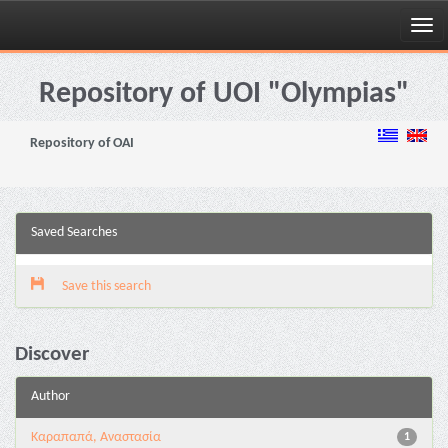
Skip
navigation
Repository of UOI "Olympias"
Repository of OAI
Saved Searches
Save this search
Discover
Author
Καραπαπά, Αναστασία
1