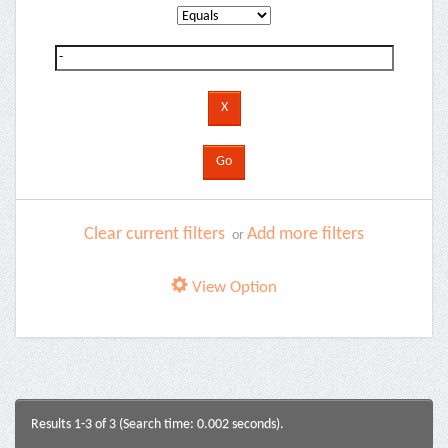
Clear current filters
Add more filters
or
View Option
Results 1-3 of 3 (Search time: 0.002 seconds).