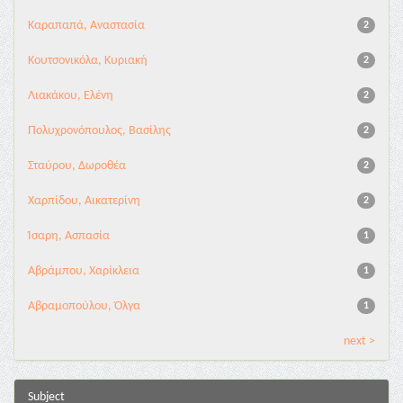
Καραπαπά, Αναστασία
2
Κουτσονικόλα, Κυριακή
2
Λιακάκου, Ελένη
2
Πολυχρονόπουλος, Βασίλης
2
Σταύρου, Δωροθέα
2
Χαρπίδου, Αικατερίνη
2
Ίσαρη, Ασπασία
1
Αβράμπου, Χαρίκλεια
1
Αβραμοπούλου, Όλγα
1
next >
Subject