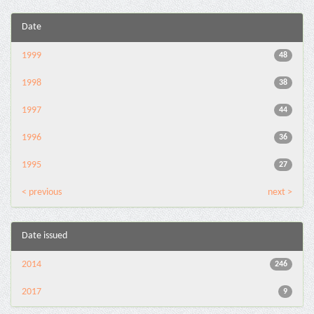
Date
1999
48
1998
38
1997
44
1996
36
1995
27
< previous
next >
Date issued
2014
246
2017
9