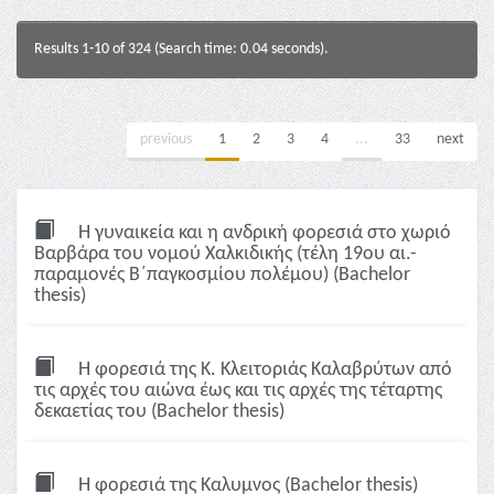
Results 1-10 of 324 (Search time: 0.04 seconds).
previous
1
2
3
4
...
33
next
Η γυναικεία και η ανδρική φορεσιά στο χωριό
Βαρβάρα του νομού Χαλκιδικής (τέλη 19ου αι.-
παραμονές Β΄παγκοσμίου πολέμου) (Bachelor
thesis)
Η φορεσιά της Κ. Κλειτοριάς Καλαβρύτων από
τις αρχές του αιώνα έως και τις αρχές της τέταρτης
δεκαετίας του (Bachelor thesis)
Η φορεσιά της Καλυμνος (Bachelor thesis)