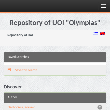
Skip
navigation
Repository of UOI "Olympias"
Repository of OAI
Saved Searches
Save this search
Discover
Author
Θεοδοσίου, Κοκώνα
2