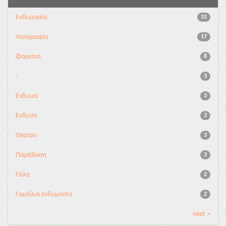
Ενδυμασία
31
Λαογραφία
17
Φορεσιά
8
-
3
Ένδυμα
3
Ένδυση
3
Θέατρο
3
Παράδοση
3
Γάλα
2
Γαμήλια ενδυμασία
2
next >