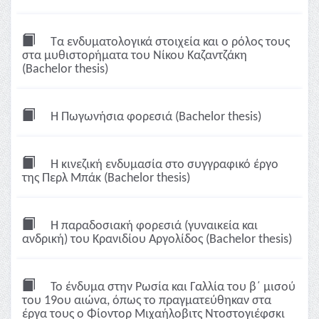
Τα ενδυματολογικά στοιχεία και ο ρόλος τους
στα μυθιστορήματα του Νίκου Καζαντζάκη
(Bachelor thesis)
Η Πωγωνήσια φορεσιά (Bachelor thesis)
Η κινεζική ενδυμασία στο συγγραφικό έργο
της Περλ Μπάκ (Bachelor thesis)
Η παραδοσιακή φορεσιά (γυναικεία και
ανδρική) του Κρανιδίου Αργολίδος (Bachelor thesis)
Το ένδυμα στην Ρωσία και Γαλλία του β΄ μισού
του 19ου αιώνα, όπως το πραγματεύθηκαν στα
έργα τους ο Φίοντορ Μιχαήλοβιτς Ντοστογιέφσκι