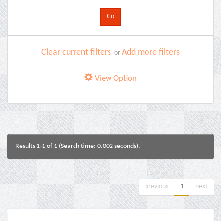
Clear current filters
Add more filters
or
View Option
Results 1-1 of 1 (Search time: 0.002 seconds).
previous
1
next