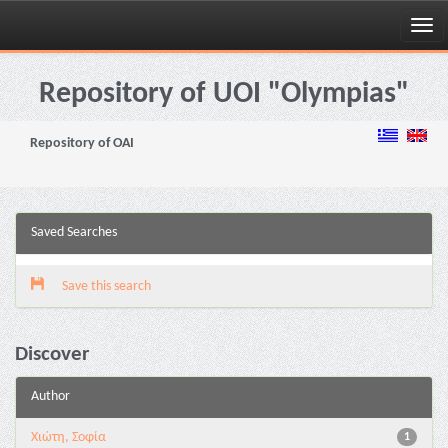
Skip
navigation
Repository of UOI "Olympias"
Repository of OAI
Saved Searches
Save this search
Discover
Author
Χιώτη, Σοφία
1