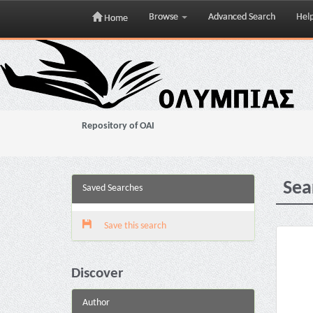
Browse
Advanced Search
Hel
Home
Skip
navigation
Repository of OAI
Sea
Saved Searches
Save this search
Discover
Author