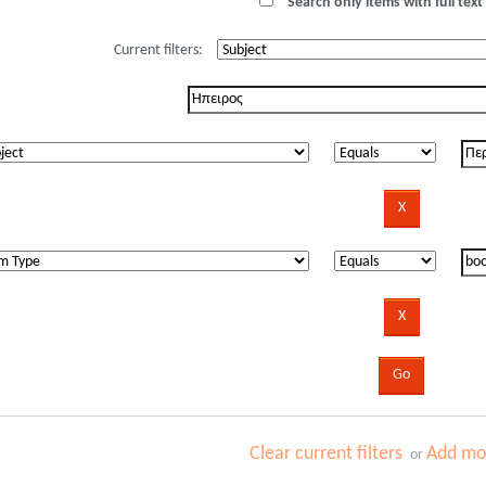
Search only items with full text 
Current filters:
Clear current filters
Add mor
or