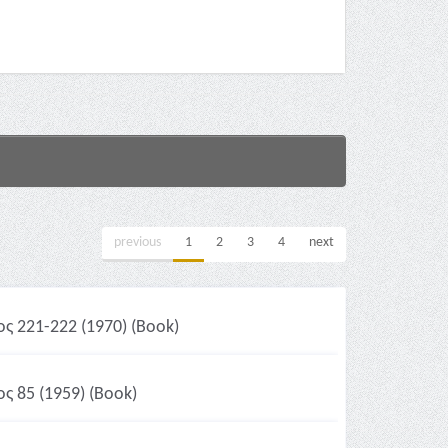
previous
1
2
3
4
next
ος 221-222 (1970) (Book)
ς 85 (1959) (Book)