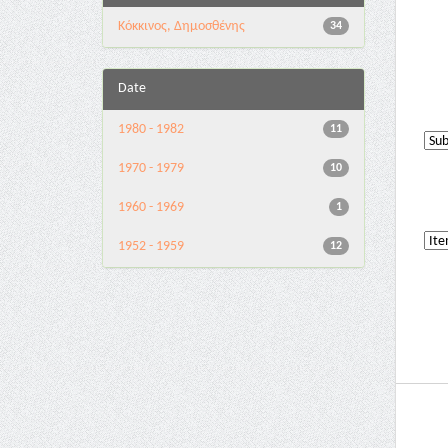
Κόκκινος, Δημοσθένης
34
Date
1980 - 1982
11
1970 - 1979
10
1960 - 1969
1
1952 - 1959
12