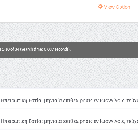
View Option
s 1-10 of 34 (Search time: 0.037 seconds).
Ηπειρωτική Εστία: μηνιαία επιθεώρησις εν Ιωαννίνοις, τεύχ
Ηπειρωτική Εστία: μηνιαία επιθεώρησις εν Ιωαννίνοις, τεύχο