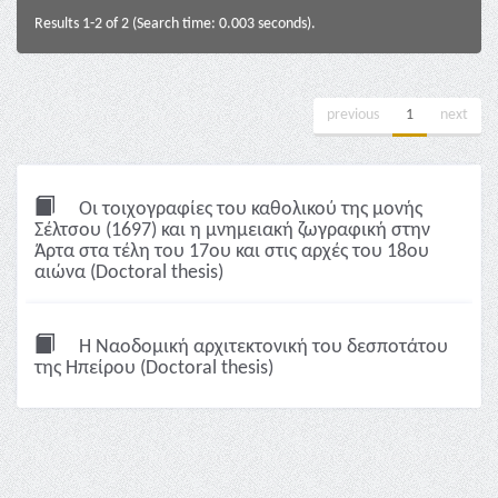
Results 1-2 of 2 (Search time: 0.003 seconds).
previous
1
next
Οι τοιχογραφίες του καθολικού της μονής
Σέλτσου (1697) και η μνημειακή ζωγραφική στην
Άρτα στα τέλη του 17ου και στις αρχές του 18ου
αιώνα (Doctoral thesis)
Η Ναοδομική αρχιτεκτονική του δεσποτάτου
της Ηπείρου (Doctoral thesis)