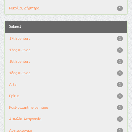
Νικολιά, Δήμητρα
1
Subject
17th century
1
17ος αιώνας
1
18th century
1
18ος αιώνας
1
Arta
1
Epirus
1
Post-byzantine painting
1
Αιτωλία-Ακαρνανία
1
Αρχιτεκτονική
1