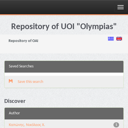
Skip
navigation
Repository of UOI "Olympias"
Repository of OAI
Saved Searches
Save this search
Discover
Author
Καπώνης, Νικόλαος Χ.
1