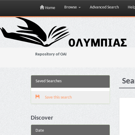
Browse
Advanced Search
Hel
Home
Skip
navigation
Repository of OAI
Sea
Saved Searches
Save this search
Discover
Date