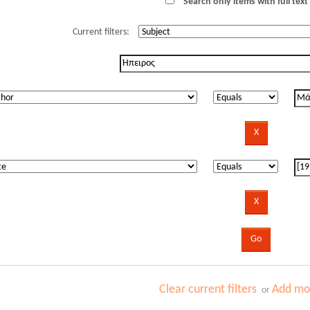
Search only items with full text 
Current filters:
Clear current filters
Add mor
or