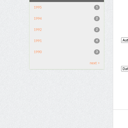
1995
1
1994
2
1992
2
1991
4
1990
3
next >