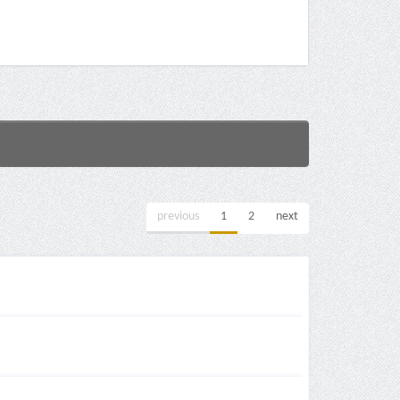
previous
1
2
next