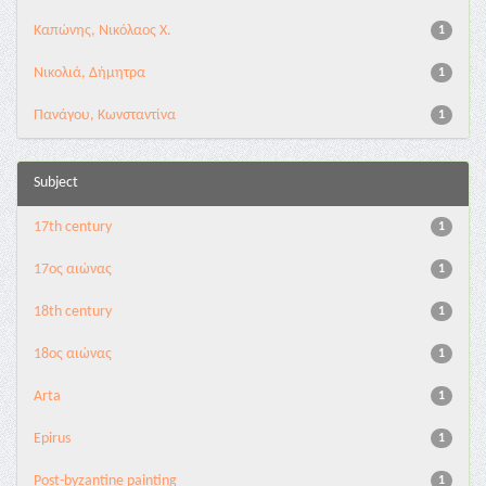
Καπώνης, Νικόλαος Χ.
1
Νικολιά, Δήμητρα
1
Πανάγου, Κωνσταντίνα
1
Subject
17th century
1
17ος αιώνας
1
18th century
1
18ος αιώνας
1
Arta
1
Epirus
1
Post-byzantine painting
1