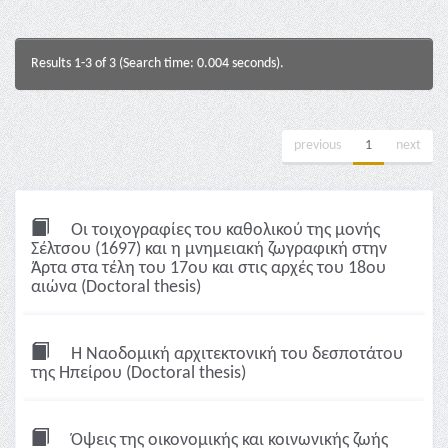
Results 1-3 of 3 (Search time: 0.004 seconds).
previous
1
next
Οι τοιχογραφίες του καθολικού της μονής
Σέλτσου (1697) και η μνημειακή ζωγραφική στην
Άρτα στα τέλη του 17ου και στις αρχές του 18ου
αιώνα (Doctoral thesis)
Η Ναοδομική αρχιτεκτονική του δεσποτάτου
της Ηπείρου (Doctoral thesis)
Όψεις της οικονομικής και κοινωνικής ζωής