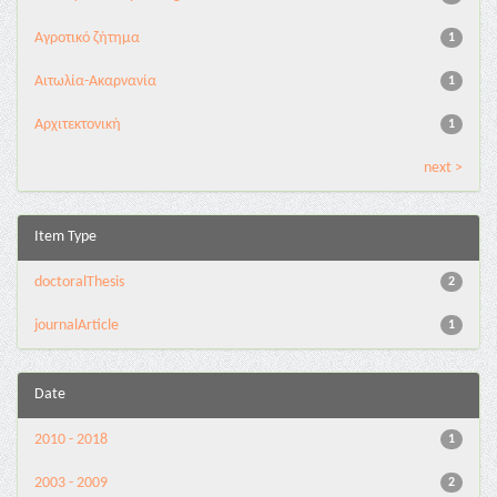
Αγροτικό ζήτημα
1
Αιτωλία-Ακαρνανία
1
Αρχιτεκτονική
1
next >
Item Type
doctoralThesis
2
journalArticle
1
Date
2010 - 2018
1
2003 - 2009
2