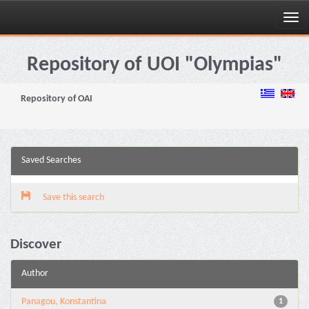
Skip
navigation
Repository of UOI "Olympias"
Repository of OAI
Saved Searches
Save this search
Discover
Author
Panagou, Konstantina
1