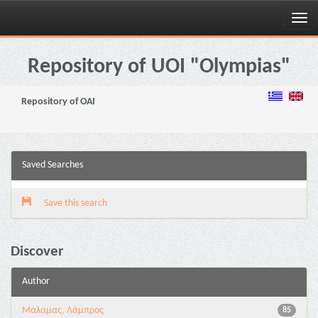
Skip
navigation
Repository of UOI "Olympias"
Repository of OAI
Saved Searches
Save this search
Discover
Author
Μάλαμας, Λάμπρος
85