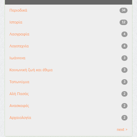
Περιοδικά
34
Ιστορία
12
Λαογραφία
4
Λογοτεχνία
4
Ιωάννινα
3
Κοινωνική ζωή και έθιμα
3
Τοπωνύμια
3
Αλή Πασάς
2
Ανασκαφές
2
Αρχαιολογία
2
next >