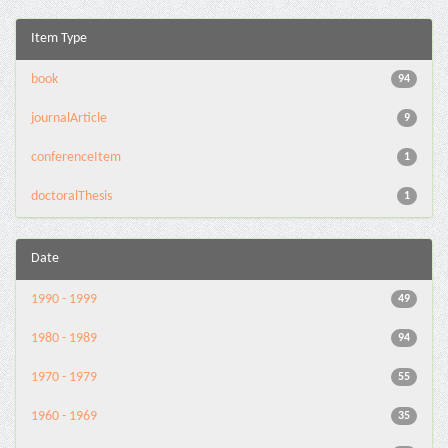
Item Type
book
94
journalArticle
9
conferenceItem
1
doctoralThesis
1
Date
1990 - 1999
49
1980 - 1989
94
1970 - 1979
55
1960 - 1969
35