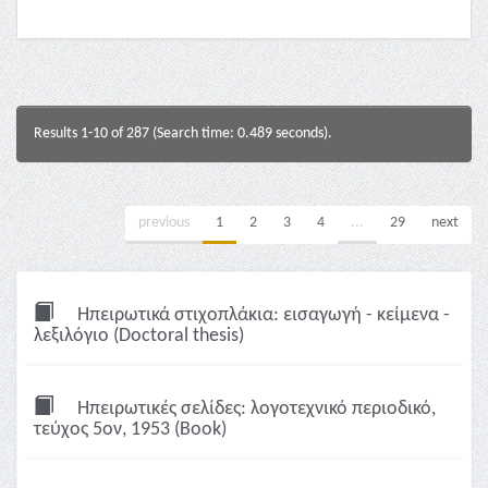
Results 1-10 of 287 (Search time: 0.489 seconds).
previous
1
2
3
4
...
29
next
Ηπειρωτικά στιχοπλάκια: εισαγωγή - κείμενα -
λεξιλόγιο (Doctoral thesis)
Ηπειρωτικές σελίδες: λογοτεχνικό περιοδικό,
τεύχος 5ον, 1953 (Book)