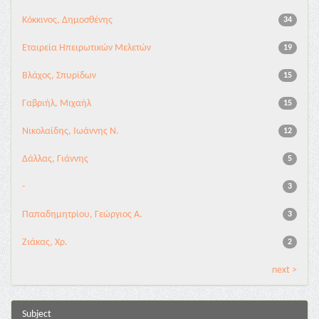
Κόκκινος, Δημοσθένης
34
Εταιρεία Ηπειρωτικών Μελετών
19
Βλάχος, Σπυρίδων
15
Γαβριήλ, Μιχαήλ
15
Νικολαίδης, Ιωάννης Ν.
12
Δάλλας, Γιάννης
5
-
3
Παπαδημητρίου, Γεώργιος Α.
3
Ζιάκας, Χρ.
2
next >
Subject