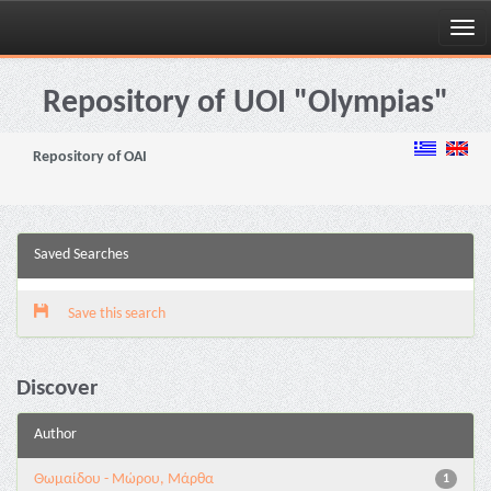
Skip
navigation
Repository of UOI "Olympias"
Repository of OAI
Saved Searches
Save this search
Discover
Author
Θωμαίδου - Μώρου, Μάρθα
1