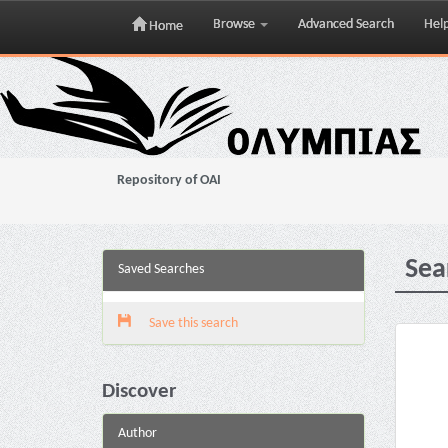
Browse
Advanced Search
Hel
Home
Skip
navigation
Repository of OAI
Sea
Saved Searches
Save this search
Discover
Author