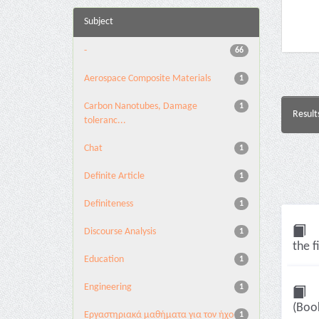
Subject
-
66
Aerospace Composite Materials
1
Carbon Nanotubes, Damage
1
Result
toleranc...
Chat
1
Definite Article
1
Definiteness
1
Discourse Analysis
1
the f
Education
1
Engineering
1
(Boo
Eργαστηριακά μαθήματα για τον ήχο
1