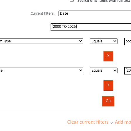
Search only items with full text 
Current filters:
Clear current filters
Add mor
or