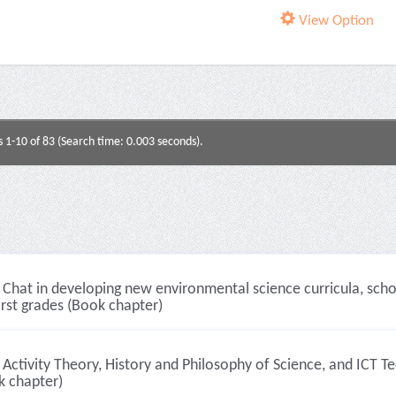
View Option
s 1-10 of 83 (Search time: 0.003 seconds).
Chat in developing new environmental science curricula, scho
irst grades (Book chapter)
Activity Theory, History and Philosophy of Science, and ICT T
k chapter)