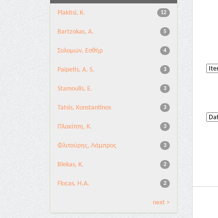
Plakitsi, K.
12
Bartzokas, A.
5
Σολομών, Εσθήρ
4
Paipetis, A. S.
3
Stamoulis, E.
3
Tatsis, Konstantinos
3
Πλακίτση, Κ.
3
Φλιτούρης, Λάμπρος
3
Blekas, K.
2
Flocas, H.A.
2
next >