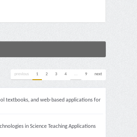
previous
1
2
3
4
...
9
next
ol textbooks, and web-based applications for
echnologies in Science Teaching Applications