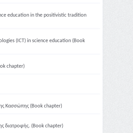
e education in the positivistic tradition
logies (ICT) in science education (Book
ok chapter)
ης Κασσώπης (Book chapter)
ης διατροφής. (Book chapter)