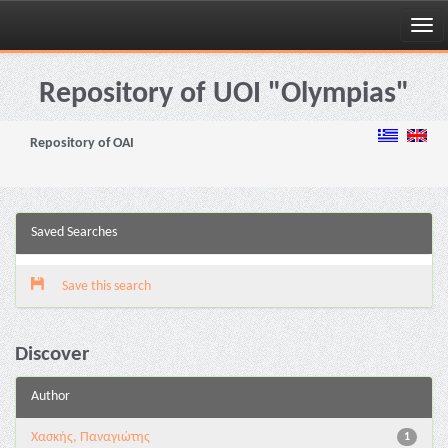
Skip
navigation
Repository of UOI "Olympias"
Repository of OAI
Saved Searches
Save this search
Discover
Author
Χασκής, Παναγιώτης
1