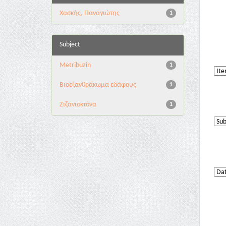
Χασκής, Παναγιώτης
1
Subject
Metribuzin
1
Βιοεξανθράκωμα εδάφους
1
Ζιζανιοκτόνα
1