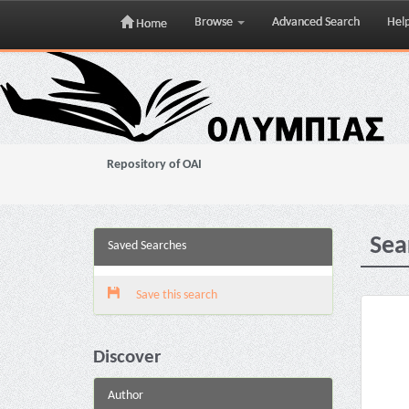
Browse
Advanced Search
Hel
Home
Skip
navigation
Repository of OAI
Sea
Saved Searches
Save this search
Discover
Author