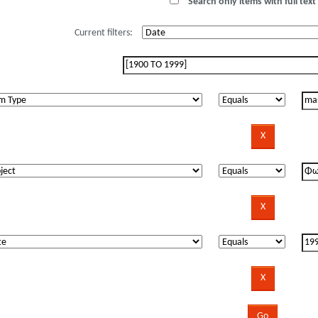
Search only items with full text 
Current filters: