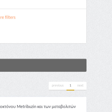
e filters
previous
1
next
ιοκτόνου Metribuzin και των μεταβολιτών