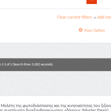
Clear current filters
Add mor
or
View Option
s 1-1 of 1 (Search time: 0.002 seconds).
Μελέτη της φωτοδιάσπασης και της κινητικότητας του ζιζαν
σε συστήματα βιοεξανθρακώματος εδάφους (Master thesis)