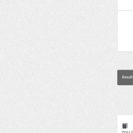
Result
του 