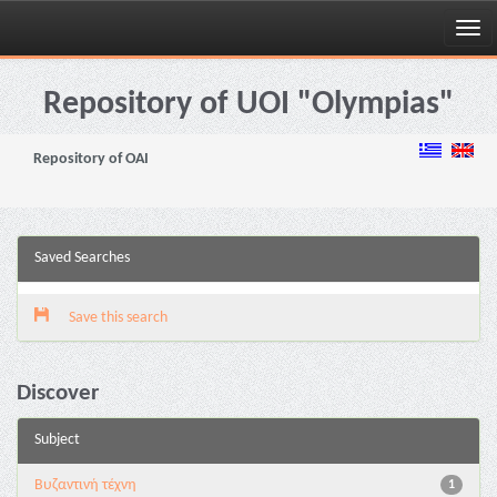
Skip
navigation
Repository of UOI "Olympias"
Repository of OAI
Saved Searches
Save this search
Discover
Subject
Βυζαντινή τέχνη
1