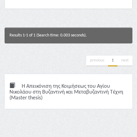
Results 1-1 of 1 (Search time: 0.003 seconds).
previous
1
next
Η Απεικόνιση της Κοιμήσεως του Αγίου
Νικολάου στη Βυζαντινή και Μεταβυζαντινή Τέχνη
(Master thesis)