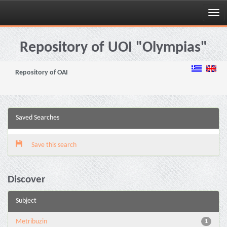
Skip
navigation
Repository of UOI "Olympias"
Repository of OAI
Saved Searches
Save this search
Discover
Subject
Metribuzin
1