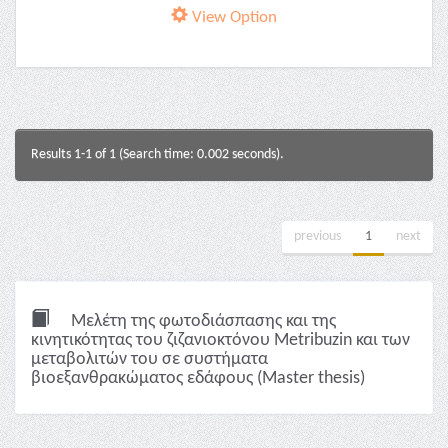
View Option
Results 1-1 of 1 (Search time: 0.002 seconds).
previous
1
next
Μελέτη της φωτοδιάσπασης και της
κινητικότητας του ζιζανιοκτόνου Metribuzin και των
μεταβολιτών του σε συστήματα
βιοεξανθρακώματος εδάφους (Master thesis)