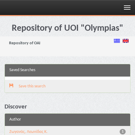
Skip
navigation
Repository of UOI "Olympias"
Repository of OAI
Saved Searches
Save this search
Discover
Author
Ζωγανάς, Λεωνίδας Κ.
1