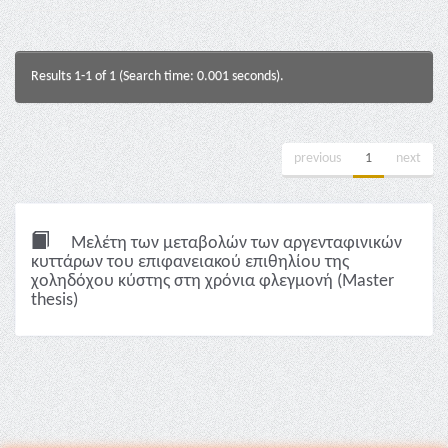
Results 1-1 of 1 (Search time: 0.001 seconds).
previous
1
next
Μελέτη των μεταβολών των αργενταφινικών
κυττάρων του επιφανειακού επιθηλίου της
χοληδόχου κύστης στη χρόνια φλεγμονή (Master
thesis)