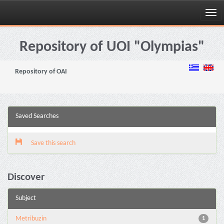
Skip
navigation
Repository of UOI "Olympias"
Repository of OAI
Saved Searches
Save this search
Discover
Subject
Metribuzin
1