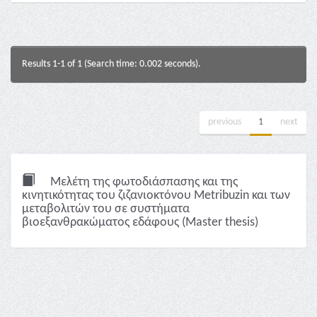
Results 1-1 of 1 (Search time: 0.002 seconds).
previous
1
next
Μελέτη της φωτοδιάσπασης και της
κινητικότητας του ζιζανιοκτόνου Metribuzin και των
μεταβολιτών του σε συστήματα
βιοεξανθρακώματος εδάφους (Master thesis)