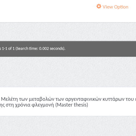
View Option
s 1-1 of 1 (Search time: 0.002 seconds).
Μελέτη των μεταβολών των αργενταφινικών κυττάρων του 
ης στη χρόνια φλεγμονή (Master thesis)