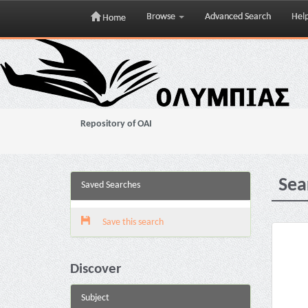
Browse
Advanced Search
Hel
Home
Skip
navigation
Repository of OAI
Sea
Saved Searches
Save this search
Discover
Subject