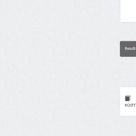
Result
κύστ