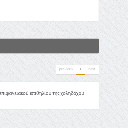
previous
1
next
επιφανειακού επιθηλίου της χοληδόχου