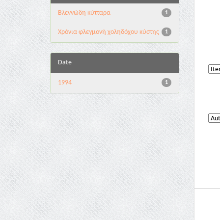
Βλεννώδη κύτταρα
1
Χρόνια φλεγμονή χοληδόχου κύστης
1
Date
1994
1