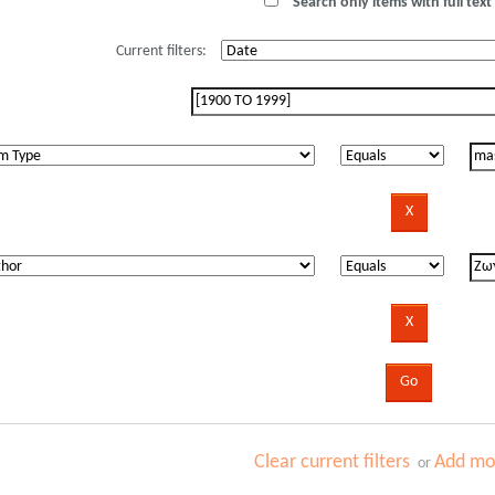
Search only items with full text 
Current filters:
Clear current filters
Add mor
or