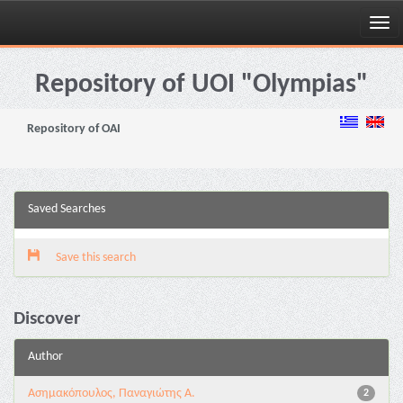
Skip
navigation
Repository of UOI "Olympias"
Repository of OAI
Saved Searches
Save this search
Discover
Author
Ασημακόπουλος, Παναγιώτης Α.
2