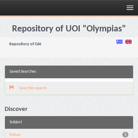
Skip
navigation
Repository of UOI "Olympias"
Repository of OAI
Saved Searches
Save this search
Discover
Subject
Έκτωρ
1