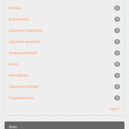
Βακαλό
1
Βαλαωρίτης
1
Δημοτική παράδοση
1
Δημοτικό τραγούδι
1
Διακειμενικότητα
1
Ελένη
1
Κακναβάτος
1
Σαχτούρης Μίλτος
1
Υπερρεαλισμός
1
next >
Date