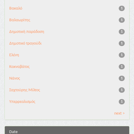
Βακαλό
1
Βαλαωρίτης
1
Δημοτική παράδοση
1
Δημοτικό τραγούδι
1
Ελένη
1
Κακναβάτος
1
Νάνος
1
Σαχτούρης Μίλτος
1
Υπερρεαλισμός
1
next >
Date