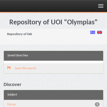
Skip
navigation
Repository of UOI "Olympias"
Repository of OAI
Saved Searches
Save this search
Discover
Subject
Έκτωρ
1