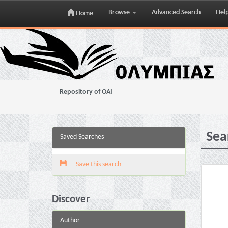
Browse
Advanced Search
Hel
Home
Skip
navigation
Repository of OAI
Sea
Saved Searches
Save this search
Discover
Author