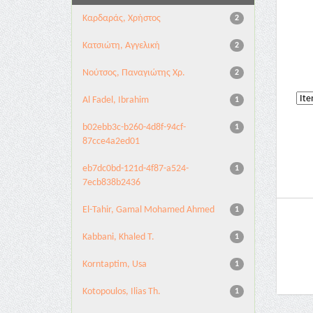
Καρδαράς, Χρήστος
2
Κατσιώτη, Αγγελική
2
Νούτσος, Παναγιώτης Χρ.
2
Al Fadel, Ibrahim
1
b02ebb3c-b260-4d8f-94cf-
1
87cce4a2ed01
eb7dc0bd-121d-4f87-a524-
1
7ecb838b2436
El-Tahir, Gamal Mohamed Ahmed
1
Kabbani, Khaled T.
1
Korntaptim, Usa
1
Kotopoulos, Ilias Th.
1