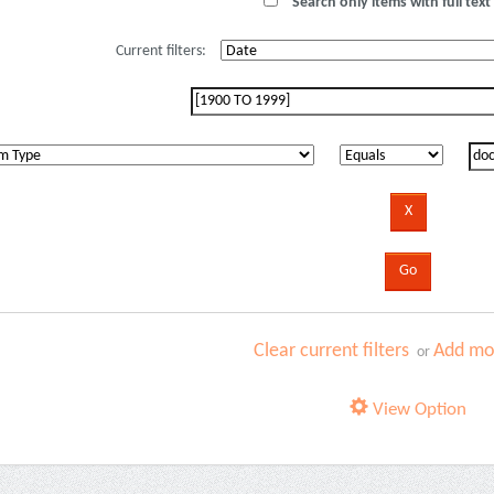
Search only items with full text 
Current filters:
Clear current filters
Add mor
or
View Option