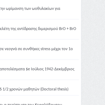
την ωρίμανση των ωοθυλακίων για
μελέτη της αντίδρασης διμερισμού BrO + BrO
σε νεογνά σε συνθήκες stress μέχρι τον 1ο
ι αποτελέσματα $e Ιούλιος 1942-Δεκέμβριος
6 1/2 χρονών μαθητών (Doctoral thesis)