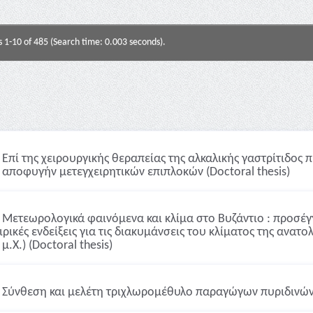
s 1-10 of 485 (Search time: 0.003 seconds).
Επί της χειρουργικής θεραπείας της αλκαλικής γαστρίτιδος π
 αποφυγήν μετεγχειρητικών επιπλοκών (Doctoral thesis)
Μετεωρολογικά φαινόμενα και κλίμα στο Βυζάντιο : προσέγ
ιρικές ενδείξεις για τις διακυμάνσεις του κλίματος της ανατο
μ.Χ.) (Doctoral thesis)
Σύνθεση και μελέτη τριχλωρομέθυλο παραγώγων πυριδινών, β