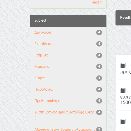
next >
Result
Subject
Διάγνωση
4
Εκπαίδευση
4
Επίμυες
4
Καρκίνος
4
προς
Κύηση
4
Παθολογία
4
εμπε
Προθυμοσίνη α
4
1500 
Συστηματικός ερυθηματώδης λύκος
4
(...
Αλυσιδωτή αντίδραση πολυμεράσης
3