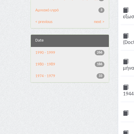
Αμνιακό υγρό
3
εξωσ
< previous
next >
Date
(Doct
1990 - 1999
266
1980 - 1989
186
μήνα 
1974 - 1979
33
1944 