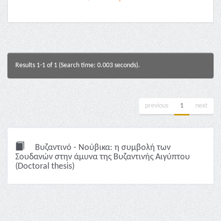
Results 1-1 of 1 (Search time: 0.003 seconds).
previous
1
next
Βυζαντινό - Νούβικα: η συμβολή των
Σουδανών στην άμυνα της Βυζαντινής Αιγύπτου
(Doctoral thesis)