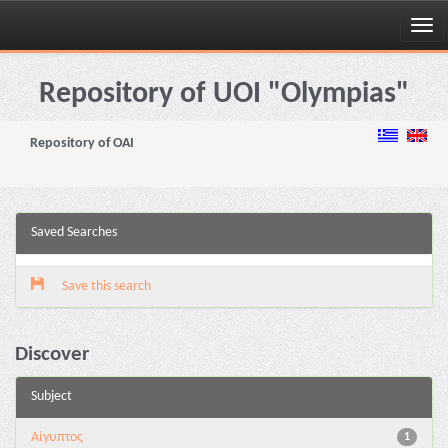
Skip
navigation
Repository of UOI "Olympias"
Repository of OAI
Saved Searches
Save this search
Discover
Subject
Αίγυπτος
1