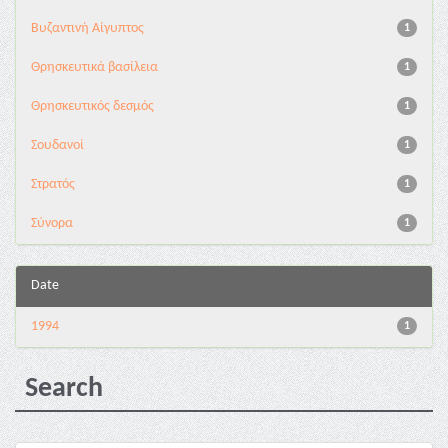
Βυζαντινή Αίγυπτος
1
Θρησκευτικά βασίλεια
1
Θρησκευτικός δεσμός
1
Σουδανοί
1
Στρατός
1
Σύνορα
1
Date
1994
1
Search