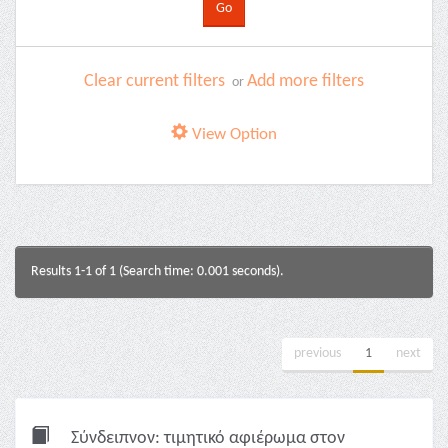
Clear current filters
Add more filters
or
View Option
Results 1-1 of 1 (Search time: 0.001 seconds).
previous
1
next
Σύνδειπνον: τιμητικό αφιέρωμα στον