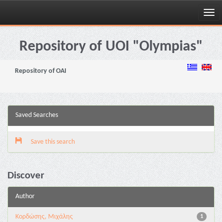
Skip
navigation
Repository of UOI "Olympias"
Repository of OAI
Saved Searches
Save this search
Discover
Author
Κορδώσης, Μιχάλης
1