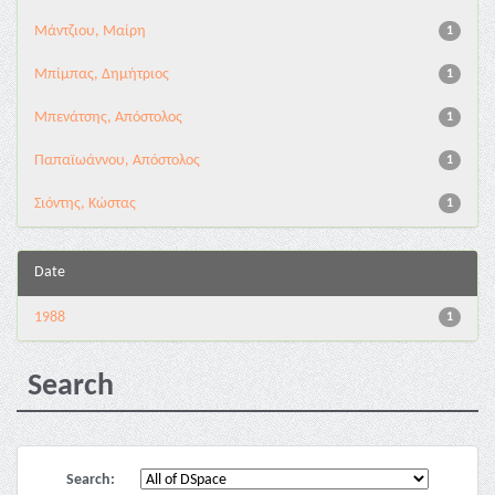
Μάντζιου, Μαίρη
1
Μπίμπας, Δημήτριος
1
Μπενάτσης, Απόστολος
1
Παπαϊωάννου, Απόστολος
1
Σιόντης, Κώστας
1
Date
1988
1
Search
Search: