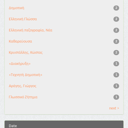
Δημοτική
2
Ελληνική Γλώσσα
2
Ελληνική πεζογραφία, Νέα
2
Καθαρεύουσα
2
Κρυστάλλης, Κώστας
2
«Διακήρυξη»
1
«Τεχνητή Δημοτική»
1
Αράγης, Γιώργος
1
Γλωσσικό Ζήτημα
1
next >
Date