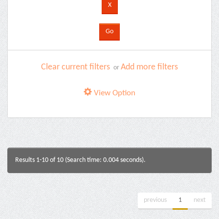
Clear current filters
Add more filters
or
View Option
Results 1-10 of 10 (Search time: 0.004 seconds).
previous
1
next