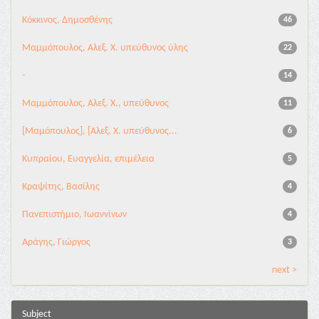
Κόκκινος, Δημοσθένης
46
Μαμμόπουλος, Αλεξ. Χ. υπεύθυνος ύλης
22
-
14
Μαμμόπουλος, Αλεξ. Χ., υπεύθυνος
11
[Μαμόπουλος], [Αλεξ. Χ. υπεύθυνος...
6
Κυπραίου, Ευαγγελία, επιμέλεια
5
Κραψίτης, Βασίλης
4
Πανεπιστήμιο, Ιωαννίνων
4
Αράγης, Γιώργος
3
next >
Subject