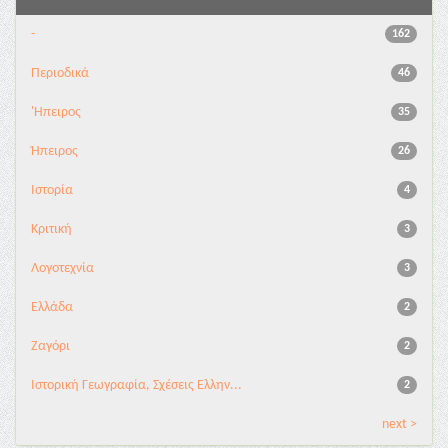
-
162
Περιοδικά
46
'Ηπειρος
35
Ήπειρος
26
Ιστορία
4
Κριτική
3
Λογοτεχνία
3
Ελλάδα
2
Ζαγόρι
2
Ιστορική Γεωγραφία, Σχέσεις Ελλην...
2
next >