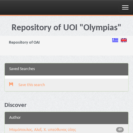
Skip
navigation
Repository of UOI "Olympias"
Repository of OAI
Saved Searches
Save this search
Discover
Author
Μαμόπουλος, Αλεξ. Χ. υπεύθυνος ύλης
49