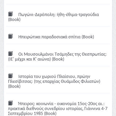
Πωγώνι-Δερόπολη: ήθη-έθιμα-τραγούδια
(Book)
Ηπειρώτικα παραδοσιακά σπίτια (Book)
Οι Μουσουλμάνοι Τσάμηδες της Θεσπρωτίας:
(ΙΕ' μέχρι και Κ' αιώνα) (Book)
Ιστορία του χωριού Πλαίσιου, πρώην
Πλεσίβιτσας: (της επαρχίας Θυάμιδος Φιλιατών)
(Book)
Ήπειρος: κοινωνία - οικονομία 15ος-20ος αι.:
πρακτικά διεθνούς συνεδρίου ιστορίας, Γιάννινα 4-7
Σεπτεμβρίου 1985 (Book)