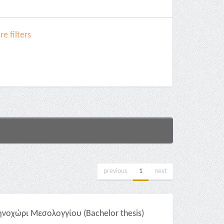
e filters
previous
1
next
ηνοχώρι Μεσολογγίου (Bachelor thesis)