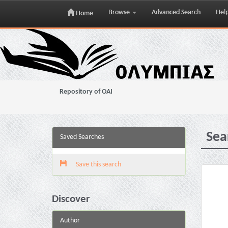
Browse
Advanced Search
Hel
Home
Skip
navigation
Repository of OAI
Sea
Saved Searches
Save this search
Discover
Author