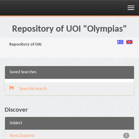
Skip
navigation
Repository of UOI "Olympias"
Repository of OAI
Saved Searches
Save this search
Discover
Subject
Άγιοι Σαράντα
1