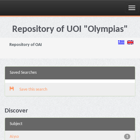
Skip
navigation
Repository of UOI "Olympias"
Repository of OAI
Saved Searches
Save this search
Discover
Subject
Αίγιο
1