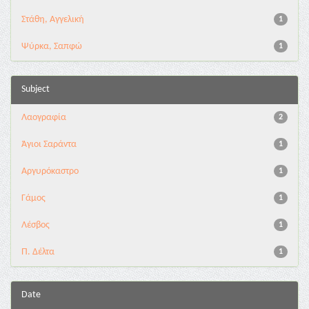
Στάθη, Αγγελική
1
Ψύρκα, Σαπφώ
1
Subject
Λαογραφία
2
Άγιοι Σαράντα
1
Αργυρόκαστρο
1
Γάμος
1
Λέσβος
1
Π. Δέλτα
1
Date