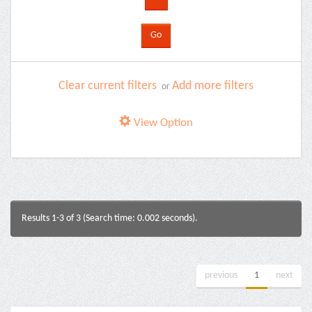
Clear current filters
Add more filters
or
View Option
Results 1-3 of 3 (Search time: 0.002 seconds).
previous
1
next