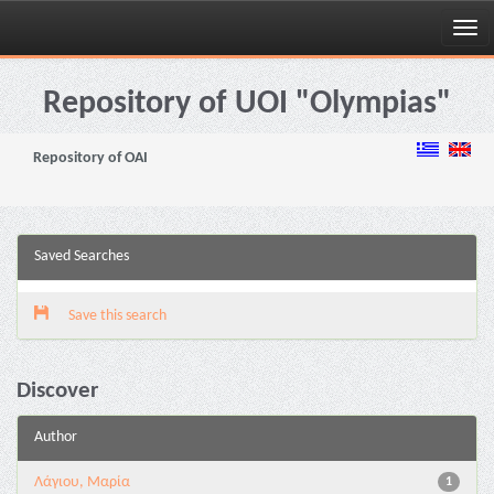
Skip
navigation
Repository of UOI "Olympias"
Repository of OAI
Saved Searches
Save this search
Discover
Author
Λάγιου, Μαρία
1