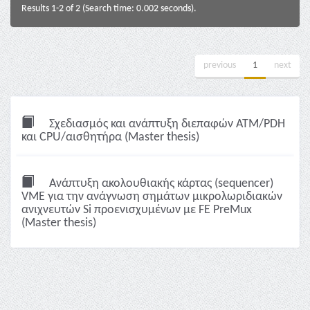
Results 1-2 of 2 (Search time: 0.002 seconds).
previous
1
next
Σχεδιασμός και ανάπτυξη διεπαφών ΑΤΜ/ΡDΗ
και CPU/αισθητήρα (Master thesis)
Ανάπτυξη ακολουθιακής κάρτας (sequencer)
VME για την ανάγνωση σημάτων μικρολωριδιακών
ανιχνευτών Si προενισχυμένων με FE PreMux
(Master thesis)