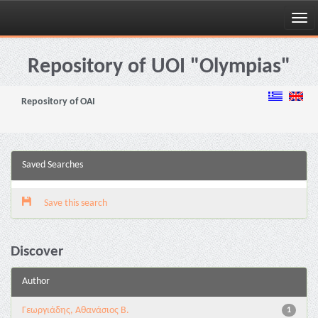
Skip
navigation
Repository of UOI "Olympias"
Repository of OAI
Saved Searches
Save this search
Discover
Author
Γεωργιάδης, Αθανάσιος Β.
1