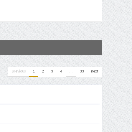
previous
1
2
3
4
...
33
next