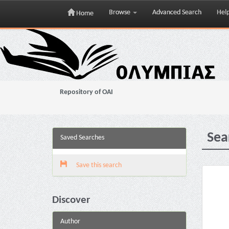
Browse
Advanced Search
Hel
Home
Skip
navigation
Repository of OAI
Sea
Saved Searches
Save this search
Discover
Author