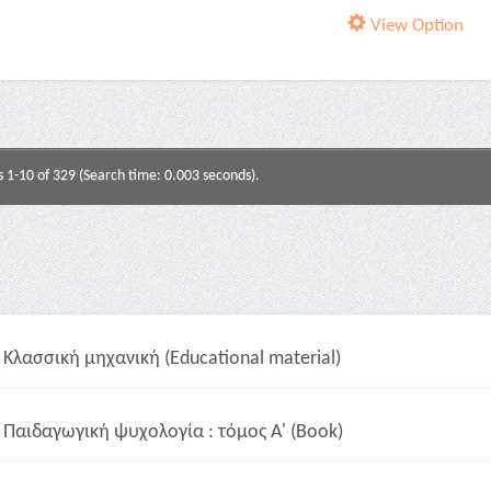
View Option
s 1-10 of 329 (Search time: 0.003 seconds).
Κλασσική μηχανική (Educational material)
Παιδαγωγική ψυχολογία : τόμος Α' (Book)