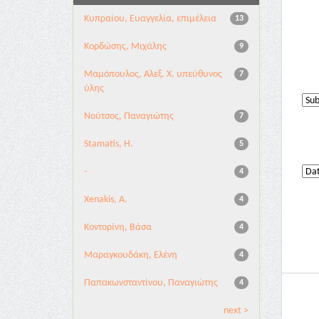
Κυπραίου, Ευαγγελία, επιμέλεια
13
Κορδώσης, Μιχάλης
9
Μαμόπουλος, Αλεξ. Χ. υπεύθυνος
7
ύλης
Νούτσος, Παναγιώτης
7
Stamatis, H.
5
-
4
Xenakis, A.
4
Κοντορίνη, Βάσα
4
Μαραγκουδάκη, Ελένη
4
Παπακωνσταντίνου, Παναγιώτης
4
next >