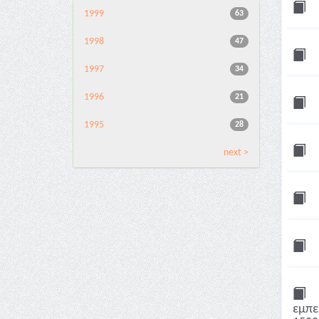
1999
63
1998
47
1997
34
1996
21
1995
28
next >
εμπε