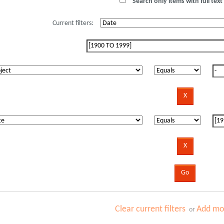
Search only items with full text 
Current filters:
Clear current filters
Add mor
or