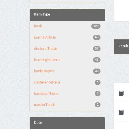
Item Type
book
120
journalArticle
68
Result
doctoralThesis
57
learningMaterial
43
bookChapter
30
conferenceItem
6
bachelorThesis
3
masterThesis
2
Date