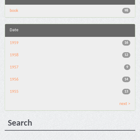
book
98
Date
1959
16
1958
12
1957
9
1956
14
1955
13
next >
Search