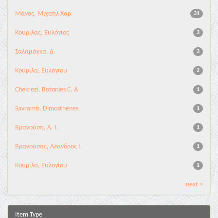
Μάνος, Μιχαήλ Χαρ.
31
Κουρίλας, Ευλόγιος
3
Σαλαμάγκα, Δ.
3
Κουρίλα, Ευλόγιου
2
Chekrezi, Botonjes C. A
1
Savramis, Dimosthenes
1
Βρανούση, Λ. Ι.
1
Βρανούσης, Λέανδρος Ι.
1
Κουρίλα, Ευλογίου
1
next >
Item Type