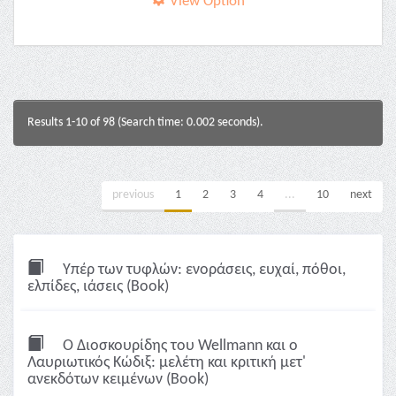
View Option
Results 1-10 of 98 (Search time: 0.002 seconds).
previous
1
2
3
4
...
10
next
Υπέρ των τυφλών: ενοράσεις, ευχαί, πόθοι,
ελπίδες, ιάσεις (Book)
Ο Διοσκουρίδης του Wellmann και ο
Λαυριωτικός Κώδιξ: μελέτη και κριτική μετ'
ανεκδότων κειμένων (Book)