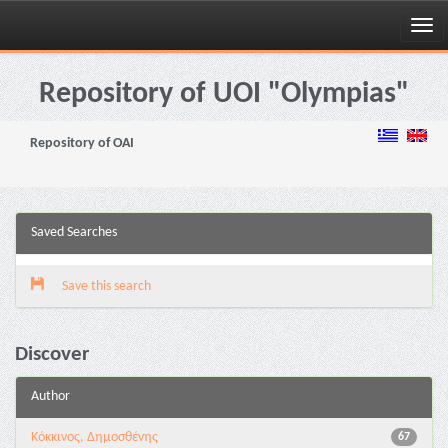
Skip
navigation
Repository of UOI "Olympias"
Repository of OAI
Saved Searches
Save this search
Discover
Author
Κόκκινος, Δημοσθένης
67