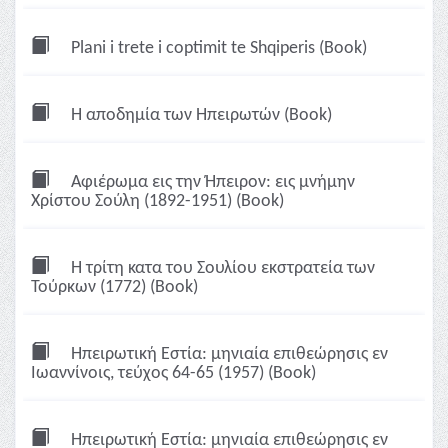
Plani i trete i coptimit te Shqiperis (Book)
Η αποδημία των Ηπειρωτών (Book)
Αφιέρωμα εις την Ήπειρον: εις μνήμην
Χρίστου Σούλη (1892-1951) (Book)
Η τρίτη κατα του Σουλίου εκστρατεία των
Τούρκων (1772) (Book)
Ηπειρωτική Εστία: μηνιαία επιθεώρησις εν
Ιωαννίνοις, τεύχος 64-65 (1957) (Book)
Ηπειρωτική Εστία: μηνιαία επιθεώρησις εν