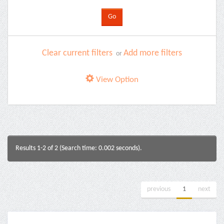
Clear current filters
Add more filters
or
View Option
Results 1-2 of 2 (Search time: 0.002 seconds).
previous
1
next