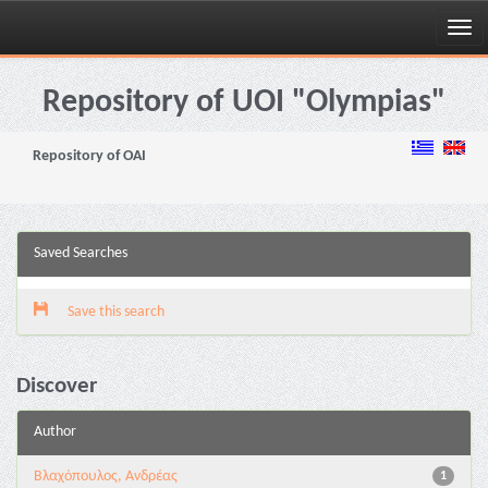
Skip
navigation
Repository of UOI "Olympias"
Repository of OAI
Saved Searches
Save this search
Discover
Author
Βλαχόπουλος, Ανδρέας
1