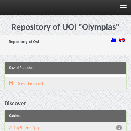
Skip
navigation
Repository of UOI "Olympias"
Repository of OAI
Saved Searches
Save this search
Discover
Subject
Λαϊκή Βιβλιοθήκη
1