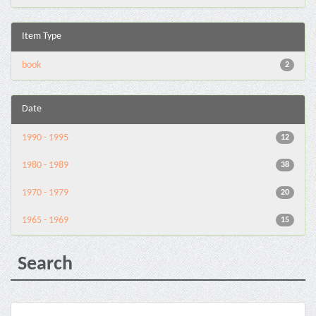
Item Type
book
2
Date
1990 - 1995
12
1980 - 1989
38
1970 - 1979
20
1965 - 1969
15
Search